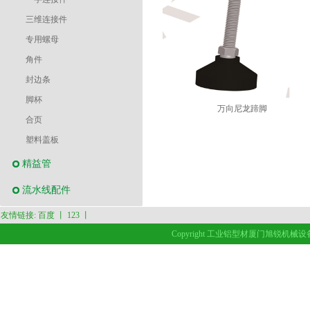
三维连接件
专用螺母
角件
封边条
脚杯
万向尼龙蹄脚
合页
塑料盖板
精益管
流水线配件
友情链接:
百度
丨
123
丨
Copyright 工业铝型材厦门旭锐机