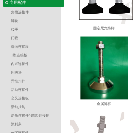
专用配件
角槽连接件
脚轮
固定尼龙蹄脚
拉手
门吸
端面连接板
T型连接板
内置连接件
间隔块
弹性扣件
活动连接件
交叉连接板
金属脚杯
活动挂钩
斜角连接件/ 锚式 链接销
流利条
一字连接件